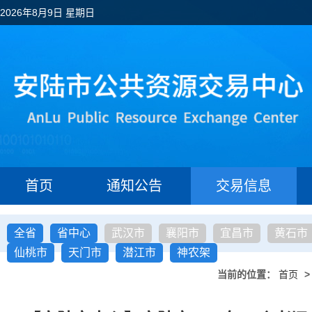
2026年8月9日 星期日
首页
通知公告
交易信息
全省
省中心
武汉市
襄阳市
宜昌市
黄石市
仙桃市
天门市
潜江市
神农架
当前的位置：
首页