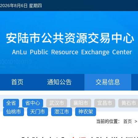
2026年8月6日 星期四
首页
通知公告
交易信息
全省
省中心
武汉市
襄阳市
宜昌市
黄石市
仙桃市
天门市
潜江市
神农架
当前的位置：
首页