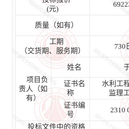
6922
(元)
质量（如有）
工期
73
（交货期、服务期）
姓名
项目负
证书名
水利工
责人（如
称
监理
有）
证书编
2310 
号
投标文件中的资格