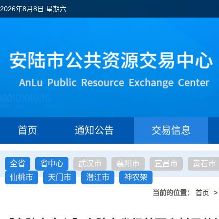
2026年8月8日 星期六
首页
通知公告
交易信息
全省
省中心
武汉市
襄阳市
宜昌市
黄石市
仙桃市
天门市
潜江市
神农架
当前的位置：
首页