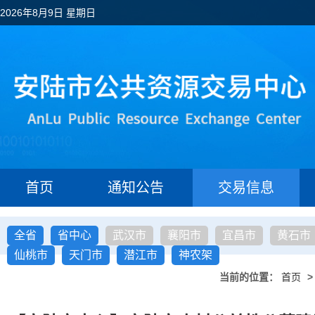
2026年8月9日 星期日
首页
通知公告
交易信息
全省
省中心
武汉市
襄阳市
宜昌市
黄石市
仙桃市
天门市
潜江市
神农架
当前的位置：
首页