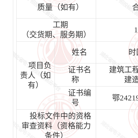
质量（如有）
工期
1
（交货期、服务期）
姓名
时
项目负
证书名
建筑工
责人（如
称
建
有）
证书编
鄂24219
号
投标文件中的资格
审查资料（资格能力
条件）