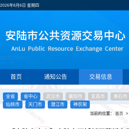
2026年8月6日 星期四
首页
通知公告
交易信息
全省
省中心
武汉市
襄阳市
宜昌市
黄石市
仙桃市
天门市
潜江市
神农架
当前的位置：
首页