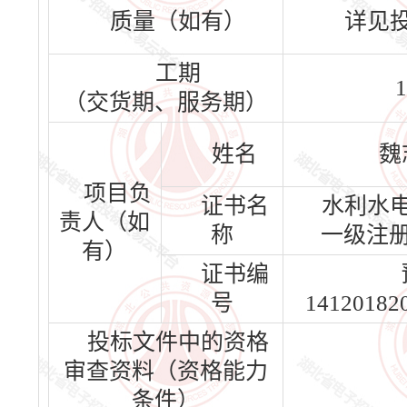
质量（如有）
详见
工期
1
（交货期、服务期）
姓名
魏
项目负
证书名
水利水
责人（如
称
一级注
有）
证书编
号
14120182
投标文件中的资格
审查资料（资格能力
条件）