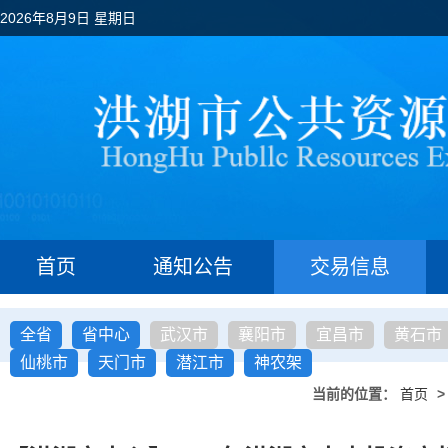
2026年8月9日 星期日
首页
通知公告
交易信息
全省
省中心
武汉市
襄阳市
宜昌市
黄石市
仙桃市
天门市
潜江市
神农架
当前的位置：
首页