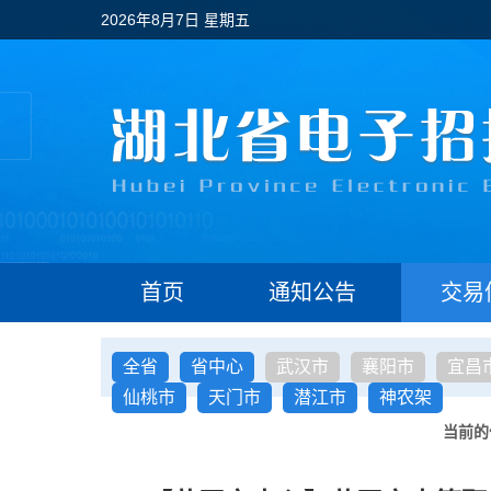
2026年8月7日 星期五
首页
通知公告
交易
全省
省中心
武汉市
襄阳市
宜昌
仙桃市
天门市
潜江市
神农架
当前的