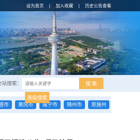
设为首页
|
加入收藏
|
历史公告查看
全站搜索：
搜 索
高级搜索
感市
黄冈市
咸宁市
随州市
恩施州