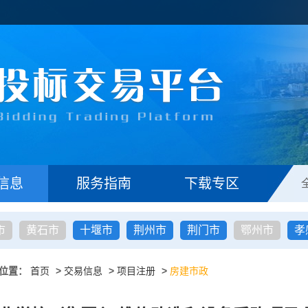
信息
服务指南
下载专区
市
黄石市
十堰市
荆州市
荆门市
鄂州市
孝
位置：
首页
>
交易信息
>
项目注册
>
房建市政