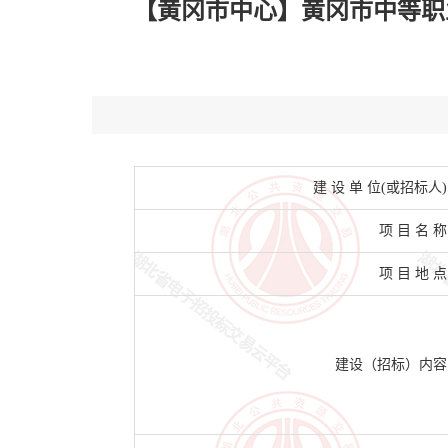
【黄冈市中心】黄冈市中等职业
建 设 单 位(或招标人)
项 目 名 称
项 目 地 点
建设（招标）内容