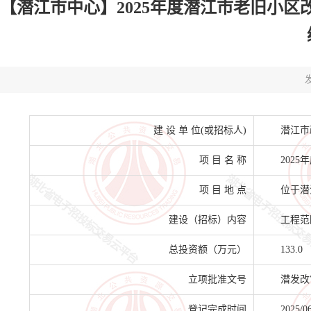
【潜江市中心】2025年度潜江市老旧小
发
建 设 单 位(或招标人)
潜江市
项 目 名 称
202
项 目 地 点
位于潜
建设（招标）内容
工程范
总投资额（万元）
133.0
立项批准文号
潜发改审
登记完成时间
2025/0