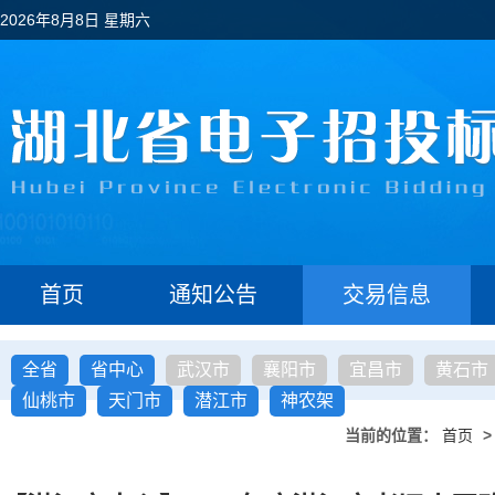
2026年8月8日 星期六
首页
通知公告
交易信息
全省
省中心
武汉市
襄阳市
宜昌市
黄石市
仙桃市
天门市
潜江市
神农架
当前的位置：
首页