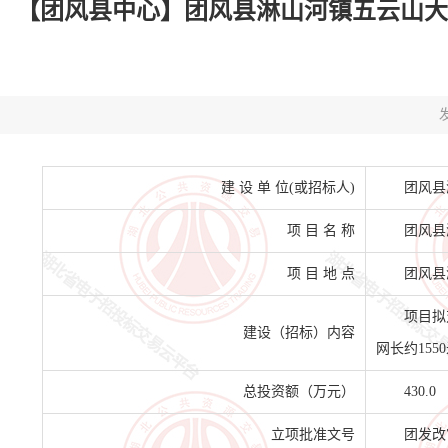
【团风县中心】团风县淋山河镇五云山大道（
发
建 设 单 位(或招标人)
团风县
项 目 名 称
团风县
项 目 地 点
团风县
项目拟
建设（招标）内容
网长约15
总投资额（万元）
430.0
立项批准文号
团发改审