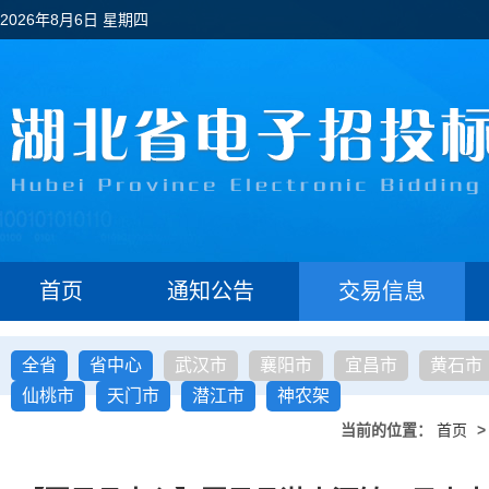
2026年8月6日 星期四
首页
通知公告
交易信息
全省
省中心
武汉市
襄阳市
宜昌市
黄石市
仙桃市
天门市
潜江市
神农架
当前的位置：
首页