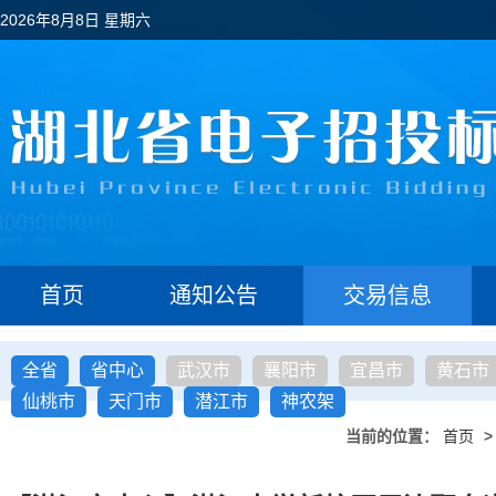
2026年8月8日 星期六
首页
通知公告
交易信息
全省
省中心
武汉市
襄阳市
宜昌市
黄石市
仙桃市
天门市
潜江市
神农架
当前的位置：
首页