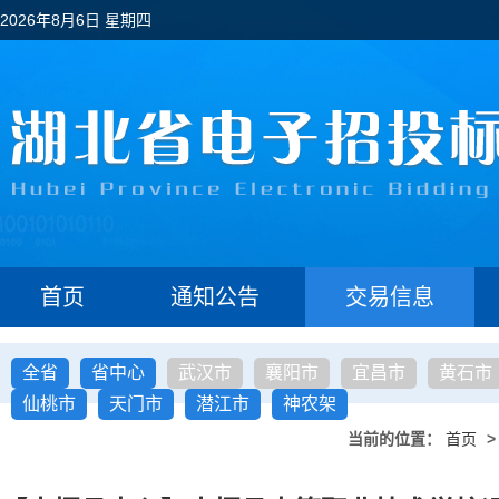
2026年8月6日 星期四
首页
通知公告
交易信息
全省
省中心
武汉市
襄阳市
宜昌市
黄石市
仙桃市
天门市
潜江市
神农架
当前的位置：
首页