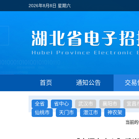
2026年8月8日 星期六
首页
通知公告
交易
全省
省中心
武汉市
襄阳市
宜昌
仙桃市
天门市
潜江市
神农架
当前的