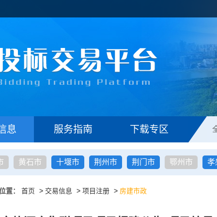
信息
服务指南
下载专区
市
黄石市
十堰市
荆州市
荆门市
鄂州市
孝
位置：
首页
>
交易信息
>
项目注册
>
房建市政