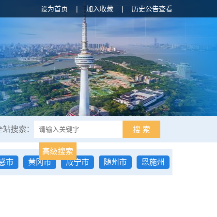
设为首页
|
加入收藏
|
历史公告查看
全站搜索：
搜 索
高级搜索
感市
黄冈市
咸宁市
随州市
恩施州