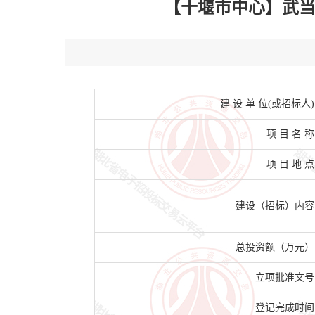
【十堰市中心】武当文旅
建 设 单 位(或招标人)
项 目 名 称
项 目 地 点
建设（招标）内容
总投资额（万元）
立项批准文号
登记完成时间