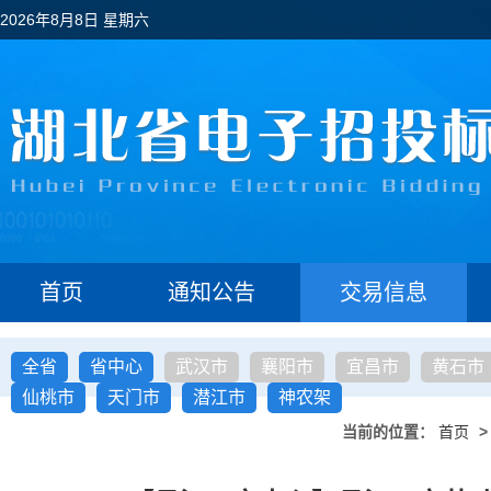
2026年8月8日 星期六
首页
通知公告
交易信息
全省
省中心
武汉市
襄阳市
宜昌市
黄石市
仙桃市
天门市
潜江市
神农架
当前的位置：
首页