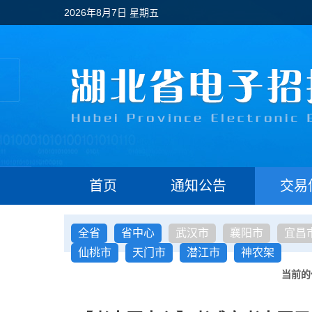
2026年8月7日 星期五
首页
通知公告
交易
全省
省中心
武汉市
襄阳市
宜昌
仙桃市
天门市
潜江市
神农架
当前的