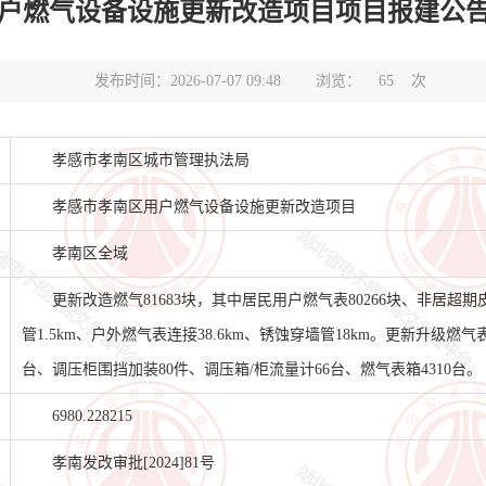
气设备设施更新改造项目项目报建公告(项目编号H
发布时间：2026-07-07 09:48
浏览：
65
次
孝感市孝南区城市管理执法局
孝感市孝南区用户燃气设备设施更新改造项目
孝南区全域
更新改造燃气81683块，其中居民用户燃气表80266块、非居超期皮
管1.5km、户外燃气表连接38.6km、锈蚀穿墙管18km。更新升级燃气表
台、调压柜围挡加装80件、调压箱/柜流量计66台、燃气表箱4310台。
6980.228215
孝南发改审批[2024]81号