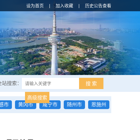
设为首页
|
加入收藏
|
历史公告查看
全站搜索：
搜 索
高级搜索
感市
黄冈市
咸宁市
随州市
恩施州