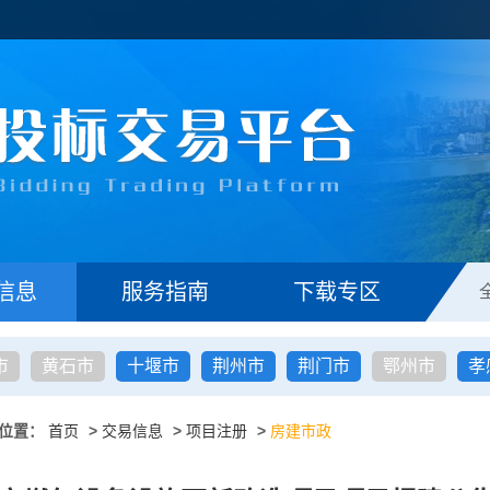
信息
服务指南
下载专区
市
黄石市
十堰市
荆州市
荆门市
鄂州市
孝
位置：
首页
>
交易信息
>
项目注册
>
房建市政