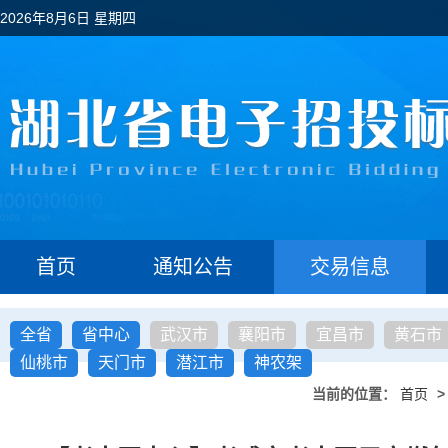
2026年8月6日 星期四
首页
通知公告
交易信息
全省
省中心
武汉市
襄阳市
宜昌市
黄石市
仙桃市
天门市
潜江市
神农架
当前的位置：
首页