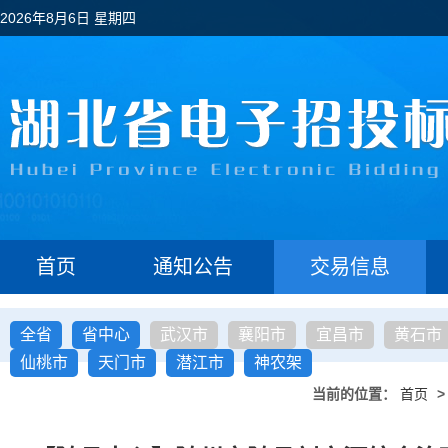
2026年8月6日 星期四
首页
通知公告
交易信息
全省
省中心
武汉市
襄阳市
宜昌市
黄石市
仙桃市
天门市
潜江市
神农架
当前的位置：
首页