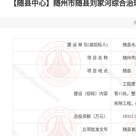
【随县中心】随州市随县刘家河综合治理工程
发
建 设 单 位(或招标人)
随县水
项 目 名 称
随州市
项 目 地 点
随县
工程建
建设（招标）内容
管15处。
拆除工程。
总投资额（万元）
18312.
立项批准文号
随县发改