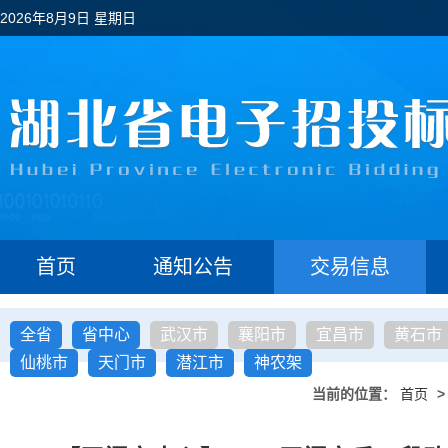
2026年8月9日 星期日
首页
通知公告
交易信息
全省
省中心
武汉市
襄阳市
宜昌市
黄石市
仙桃市
天门市
潜江市
神农架
当前的位置：
首页