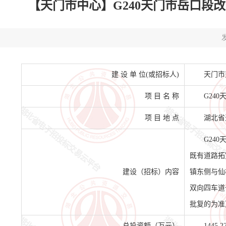
【天门市中心】G240天门市岳口段改线工
发
建 设 单 位(或招标人)
天门市
项 目 名 称
G24
项 目 地 点
湖北省
G24
既有道路拓
建设（招标）内容
镇东侧与仙桃
双向四车道
批复的为准
总投资额（万元）
1445.2