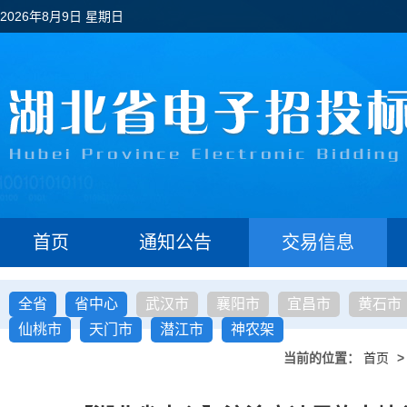
2026年8月9日 星期日
首页
通知公告
交易信息
全省
省中心
武汉市
襄阳市
宜昌市
黄石市
仙桃市
天门市
潜江市
神农架
当前的位置：
首页