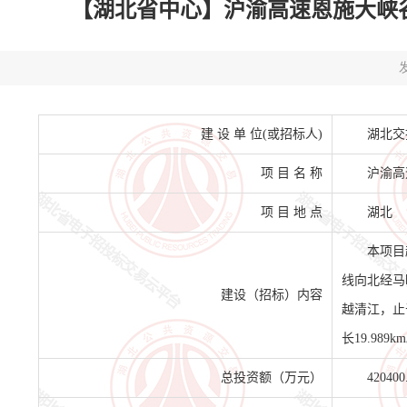
【湖北省中心】沪渝高速恩施大峡谷支线
发
建 设 单 位(或招标人)
湖北交
项 目 名 称
沪渝高
项 目 地 点
湖北
本项目
线向北经马
建设（招标）内容
越清江，止于
长19.989k
总投资额（万元）
420400