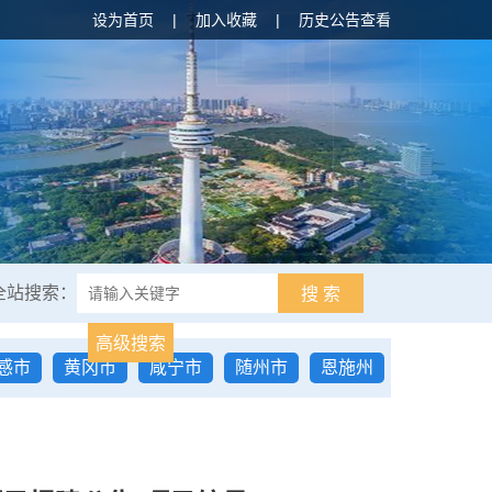
设为首页
|
加入收藏
|
历史公告查看
全站搜索：
搜 索
高级搜索
感市
黄冈市
咸宁市
随州市
恩施州