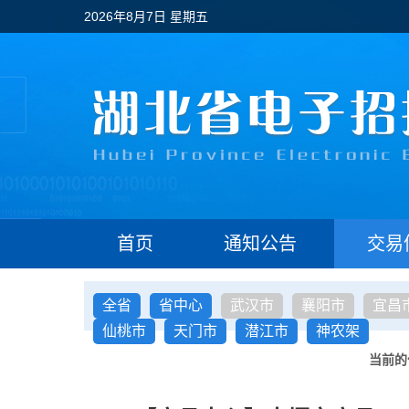
2026年8月7日 星期五
首页
通知公告
交易
全省
省中心
武汉市
襄阳市
宜昌
仙桃市
天门市
潜江市
神农架
当前的