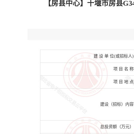
【房县中心】十堰市房县G3
建 设 单 位(或招标人)
项 目 名 称
项 目 地 点
建设（招标）内容
总投资额（万元）