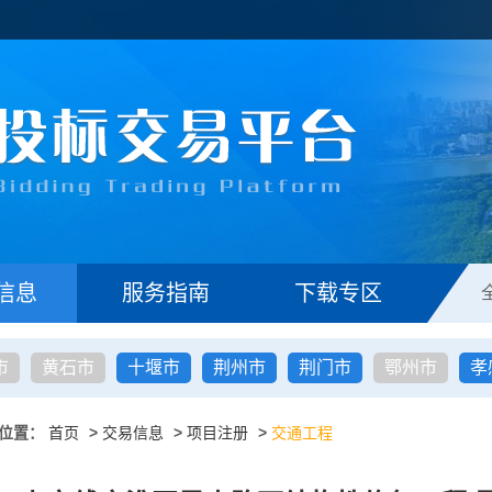
信息
服务指南
下载专区
市
黄石市
十堰市
荆州市
荆门市
鄂州市
孝
位置：
首页
>
交易信息
>
项目注册
>
交通工程