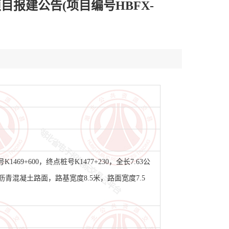
报建公告(项目编号HBFX-
9+600，终点桩号K1477+230，全长7.63公
青混凝土路面，路基宽度8.5米，路面宽度7.5