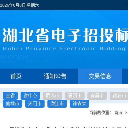
2026年8月8日 星期六
首页
通知公告
交易信息
全省
省中心
武汉市
襄阳市
宜昌市
黄石市
仙桃市
天门市
潜江市
神农架
当前的位置：
首页