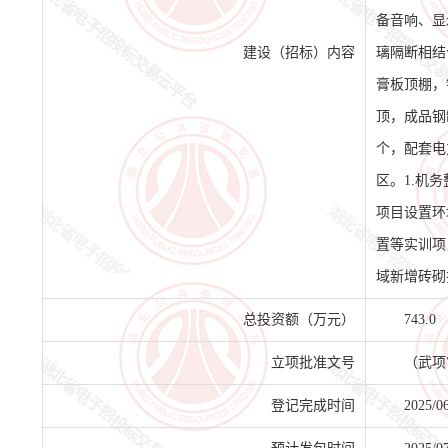
备音响、显
建设（招标）内容
璃隔断相结
膏板顶棚，
顶，成品钢
个，配套电
区。1.机
项目设置环
置等实训项
域新增砖砌
总投资额（万元）
743.0
立项批准文号
（武项审
登记完成时间
2025/0