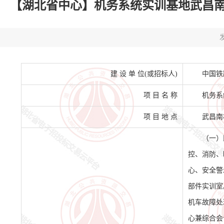
【湖北省中心】机务系统实训基地武昌南机务实
发
建 设 单 位(或招标人)
中国铁
项 目 名 称
机务系
项 目 地 点
武昌南
（一）
控、消防、
心、安全警
部件实训室
机车故障处
心兼综合会