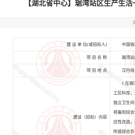
【湖北省中心】琚湾站区生产生活一体化
发
建 设 单 位(或招标人)
中国铁
项 目 名 称
琚湾站
项 目 地 点
汉丹线 
1.在
工区料库，
独立卫生间
将襄阳综合
建设（招标）内容
应性改造，
所接综合负荷