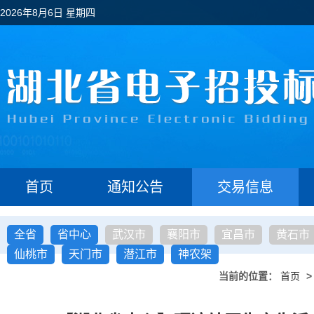
2026年8月6日 星期四
首页
通知公告
交易信息
全省
省中心
武汉市
襄阳市
宜昌市
黄石市
仙桃市
天门市
潜江市
神农架
当前的位置：
首页