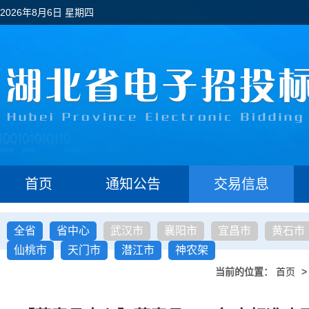
2026年8月6日 星期四
首页
通知公告
交易信息
全省
省中心
武汉市
襄阳市
宜昌市
黄石市
仙桃市
天门市
潜江市
神农架
当前的位置：
首页