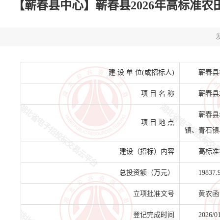
【蕲春县中心】蕲春县2026年高标准农田建设
发
建 设 单 位(或招标人)
蕲春县
项 目 名 称
蕲春县
蕲春县
项 目 地 点
镇、青石镇
建设（招标）内容
高标准
总投资额（万元）
19837.
立项批准文号
黄农函【
登记完成时间
2026/0