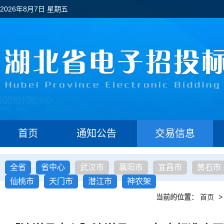
2026年8月7日 星期五
首页
通知公告
交易信息
全省
省中心
武汉市
襄阳市
宜昌市
黄石市
仙桃市
天门市
潜江市
神农架
当前的位置：
首页