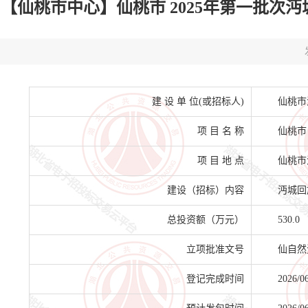
【仙桃市中心】仙桃市 2025年第一批次沔城回
建 设 单 位(或招标人)
仙桃市
项 目 名 称
仙桃市
项 目 地 点
仙桃市
建设（招标）内容
沔城回
总投资额（万元）
530.0
立项批准文号
仙自然资
登记完成时间
2026/0