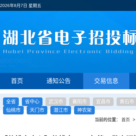
2026年8月7日 星期五
首页
通知公告
交易信息
全省
省中心
武汉市
襄阳市
宜昌市
黄石市
仙桃市
天门市
潜江市
神农架
当前的位置：
首页