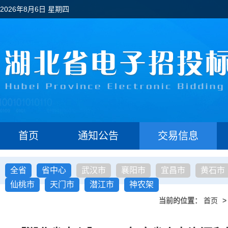
2026年8月6日 星期四
首页
通知公告
交易信息
全省
省中心
武汉市
襄阳市
宜昌市
黄石市
仙桃市
天门市
潜江市
神农架
当前的位置：
首页