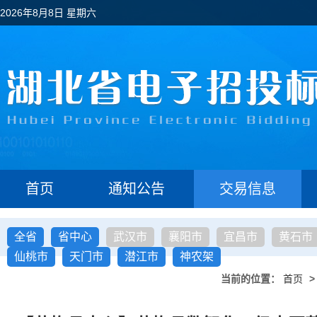
2026年8月8日 星期六
首页
通知公告
交易信息
全省
省中心
武汉市
襄阳市
宜昌市
黄石市
仙桃市
天门市
潜江市
神农架
当前的位置：
首页