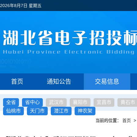
2026年8月7日 星期五
首页
通知公告
交易信息
全省
省中心
武汉市
襄阳市
宜昌市
黄石市
仙桃市
天门市
潜江市
神农架
当前的位置：
首页