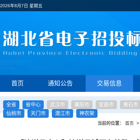
2026年8月7日 星期五
首页
通知公告
交易信息
全省
省中心
武汉市
襄阳市
宜昌市
黄石市
仙桃市
天门市
潜江市
神农架
当前的位置：
首页