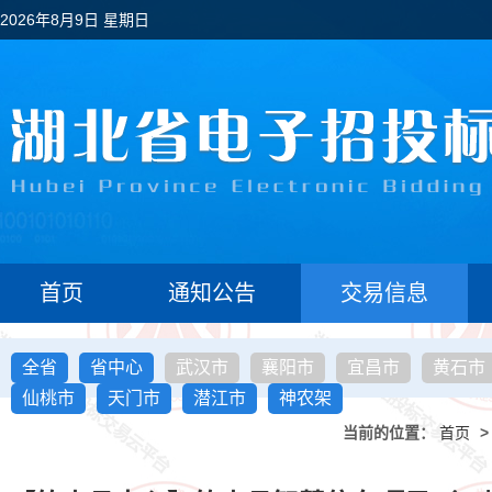
2026年8月9日 星期日
首页
通知公告
交易信息
全省
省中心
武汉市
襄阳市
宜昌市
黄石市
仙桃市
天门市
潜江市
神农架
当前的位置：
首页