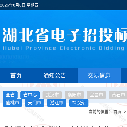
2026年8月6日 星期四
首页
通知公告
交易信息
全省
省中心
武汉市
襄阳市
宜昌市
黄石市
仙桃市
天门市
潜江市
神农架
当前的位置：
首页