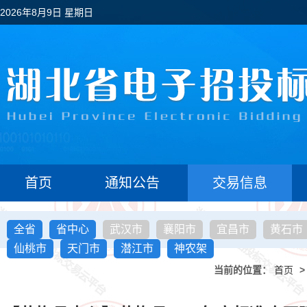
2026年8月9日 星期日
首页
通知公告
交易信息
全省
省中心
武汉市
襄阳市
宜昌市
黄石市
仙桃市
天门市
潜江市
神农架
当前的位置：
首页