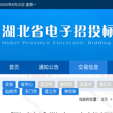
2026年8月10日 星期一
首页
通知公告
交易信息
全省
省中心
武汉市
襄阳市
宜昌市
黄石市
仙桃市
天门市
潜江市
神农架
当前的位置：
首页