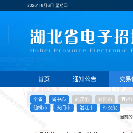
2026年8月6日 星期四
首页
通知公告
交易
全省
省中心
武汉市
襄阳市
宜昌
仙桃市
天门市
潜江市
神农架
当前的