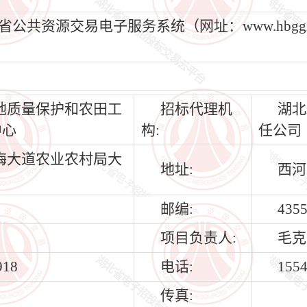
资源交易电子服务系统（网址：www.hbggzyf
地质量保护和农田工
招标代理机
湖北
中心
构:
任公司
梅大道农业农村局大
地址:
西河
邮编:
435
项目负责人:
毛克
918
电话:
155
传真: