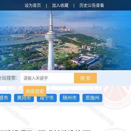
设为首页
|
加入收藏
|
历史公告查看
全站搜索：
搜 索
高级搜索
感市
黄冈市
咸宁市
随州市
恩施州