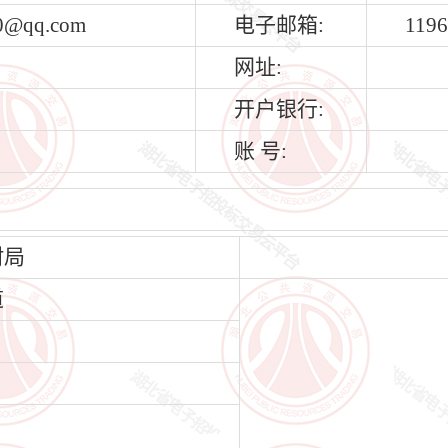
0@qq.com
电子邮箱:
119
网址:
开户银行:
账 号:
村局
道