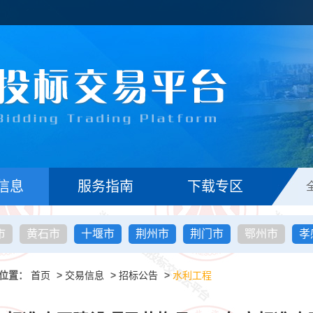
信息
服务指南
下载专区
市
黄石市
十堰市
荆州市
荆门市
鄂州市
孝
位置：
首页
>
交易信息
>
招标公告
>
水利工程