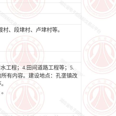
渡村、段垏村、卢垏村等。
水工程；4.田间道路工程等；5.
的所有内容。建设地点：孔垄镇改
等。
）。