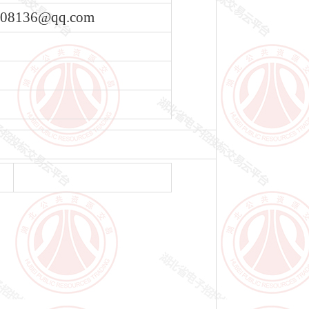
608136@qq.com