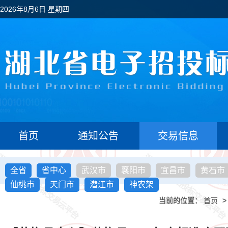
2026年8月6日 星期四
首页
通知公告
交易信息
全省
省中心
武汉市
襄阳市
宜昌市
黄石市
仙桃市
天门市
潜江市
神农架
当前的位置：
首页