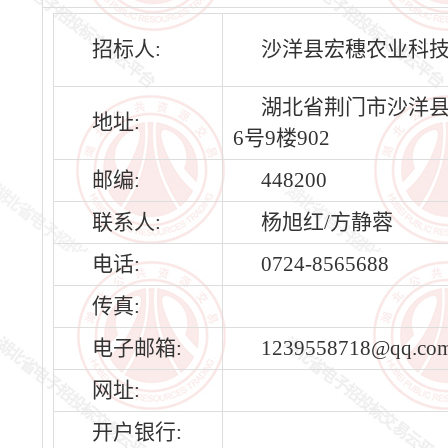
招标人:
沙洋县宏穗农业科
湖北省荆门市沙洋
地址:
6号9楼902
邮编:
448200
联系人:
杨旭红/方静蓉
电话:
0724-8565688
传真:
电子邮箱:
1239558718@qq.co
网址:
开户银行: