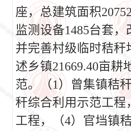
座，总建筑面积2075
监测设备1485台套，
并完善村级临时秸秆
述乡镇21669.40
范。（1）曾集镇秸
秆综合利用示范工程
工程，（4）官垱镇