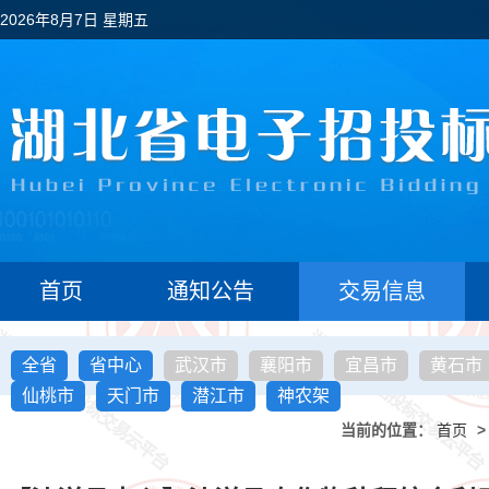
2026年8月7日 星期五
首页
通知公告
交易信息
全省
省中心
武汉市
襄阳市
宜昌市
黄石市
仙桃市
天门市
潜江市
神农架
当前的位置：
首页