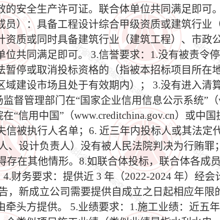
效的安全生产许可证。联合体单位共同满足即可。
成员）：具备工程设计综合甲级资质或建筑行业
计资质或同时具备建筑行业（建筑工程）、市政
位共同满足即可。 3.信誉要求：1.没有被责令
依法暂停或取消投标资格的（指被本招标项目所在
域建设市场且处于有效期内）； 3.没有进入清
督管理部门在“国家企业信用信息公示系统”（www.g
用中国”（www.creditchina.gov.cn）或
gov.cn/）列入失信被执行人名单；6. 近三年内投标人
人、设计负责人）没有被人民法院判决为行贿罪；
的不得存在其他情形。8.如联合体投标，联合体各成员
.财务要求：提供近 3 年（2022-2024 年
报告，新成立公司需要提供自成立之日起相应年限
牵头方提供。 5.业绩要求：1.施工业绩：近五