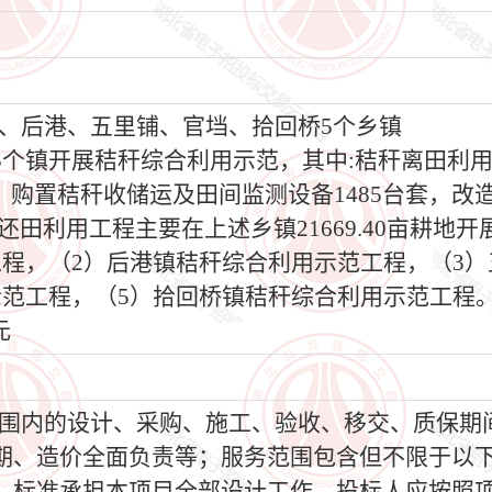
、后港、五里铺、官垱、拾回桥5个乡镇
5个镇开展秸秆综合利用示范，其中:秸秆离田利
方米，购置秸秆收储运及田间监测设备1485台套，改造
还田利用工程主要在上述乡镇21669.40亩耕地
工程，（2）后港镇秸秆综合利用示范工程，（3
示范工程，（5）拾回桥镇秸秆综合利用示范工程
元
围内的设计、采购、施工、验收、移交、质保期间
、造价全面负责等；服务范围包含但不限于以下内容
、标准承担本项目全部设计工作。投标人应按照