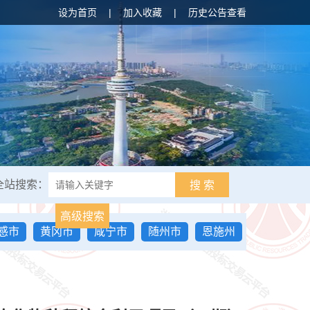
设为首页
|
加入收藏
|
历史公告查看
全站搜索：
搜 索
高级搜索
感市
黄冈市
咸宁市
随州市
恩施州