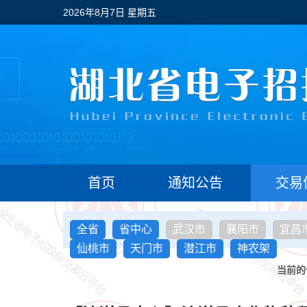
2026年8月7日 星期五
首页
通知公告
交易
全省
省中心
武汉市
襄阳市
宜昌
仙桃市
天门市
潜江市
神农架
当前的