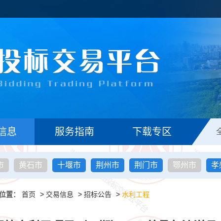
信息
服务指南
下载专区
市
黄石市
十堰市
荆州市
荆门市
鄂州市
孝
位置：
首页
>
交易信息
>
招标公告
>
水利工程