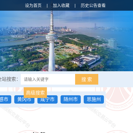
设为首页
|
加入收藏
|
历史公告查看
全站搜索：
搜 索
高级搜索
感市
黄冈市
咸宁市
随州市
恩施州