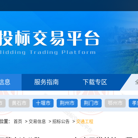
信息
服务指南
下载专区
市
黄石市
十堰市
荆州市
荆门市
鄂州市
孝
位置：
首页
>
交易信息
>
招标公告
>
交通工程