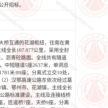
行公开招标。
大桥互通的花湖枢纽，往南在黄
长107.077公里，采用全封
0米，沥青砼路面。全线共有隧道
米，中短隧道5座2637米，单洞总
桥1781米/89座；分离式立交10处，
%。 （2）汉鄂高速公路东依次经过葛
林镇、鄂州市、花湖镇，主线全长
高速公路标准建设，主线及连接线桥
4座，匝道桥7座，天桥9座，分离