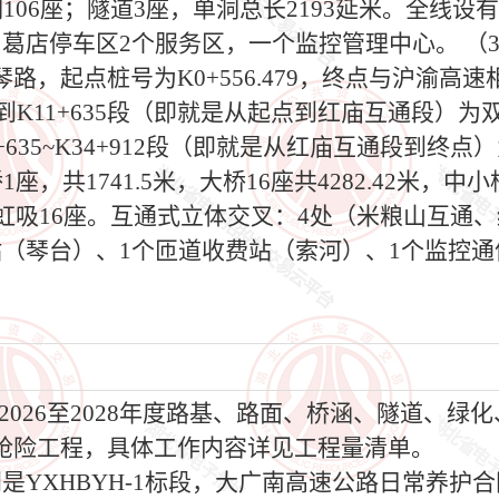
洞106座；隧道3座，单洞总长2193延米。全线
葛店停车区2个服务区，一个监控管理中心。 （
起点桩号为K0+556.479，终点与沪渝高速相接
点到K11+635段（即就是从起点到红庙互通段）为
1+635~K34+912段（即就是从红庙互通段到终
，共1741.5米，大桥16座共4282.42米，中小桥
倒虹吸16座。互通式立体交叉：4处（米粮山互通
（琴台）、1个匝道收费站（索河）、1个监控通
026至2028年度路基、路面、桥涵、隧道、绿
抢险工程，具体工作内容详见工程量清单。
YXHBYH-1标段，大广南高速公路日常养护合同