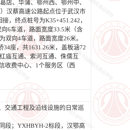
设有葛店、华蒲、鄂州西、鄂州中、
3）汉蔡高速公路起点位于武汉市
，终点桩号为K35+451.242，
双向6车道，路面宽度33.5米（含
点）为双向4车道，路面宽度26米。
34座，共1631.26米，盖板涵72
、红庙互通、索河互通、侏儒互
信收费中心、1个服务区（西
化、交通工程及沿线设施的日常巡
段；YXHBYH-2标段，汉鄂高