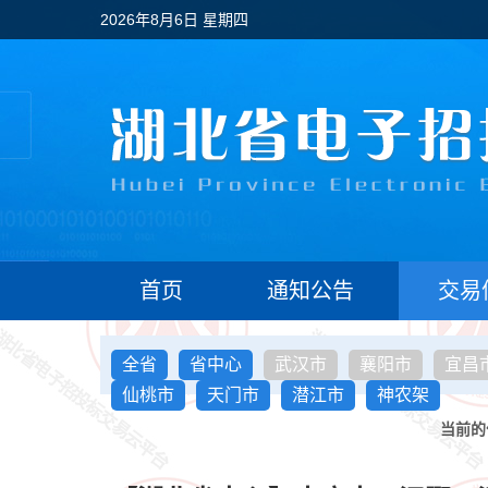
2026年8月6日 星期四
首页
通知公告
交易
全省
省中心
武汉市
襄阳市
宜昌
仙桃市
天门市
潜江市
神农架
当前的