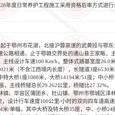
2028年度日常养护工程施工采用资格后审方式进
路起于鄂州市花湖，北接沪蓉高速的武黄段与鄂东
公路相通，止于鄂赣交界处的通山县王家畈，主线全
线设计车速100 Km/h，整体式路基宽度26.
座3021米（不含江西境内长度），长隧道3座6530
其中特大桥1座1088米，大桥14194米/51座；中小
1座，主线桥隧总长29.262公里，桥隧比27.32
林镇、华容区蒲团乡、杜山镇、鄂州市鄂城区泽
闭立交，设计行车速度100公里/小时的双向四车道
8.24米/单幅，其中大桥及特大桥35座，中、小桥2