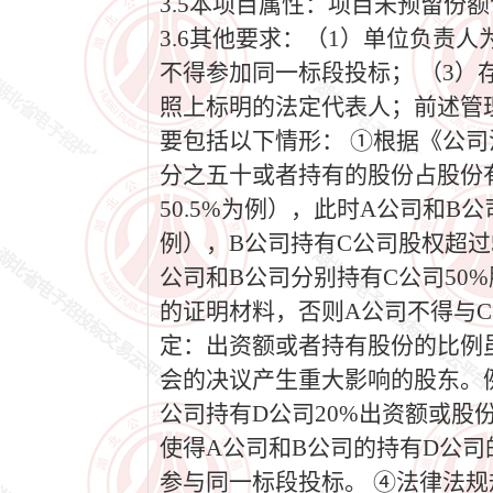
3.5本项目属性：项目未预留份
3.6其他要求：（1）单位负责
不得参加同一标段投标； （3）
照上标明的法定代表人；前述管
要包括以下情形： ①根据《公
分之五十或者持有的股份占股份有
50.5%为例），此时A公司和B
例），B公司持有C公司股权超过5
公司和B公司分别持有C公司50
的证明材料，否则A公司不得与
定：出资额或者持有股份的比例
会的决议产生重大影响的股东。例
公司持有D公司20%出资额或股
使得A公司和B公司的持有D公司的
参与同一标段投标。 ④法律法