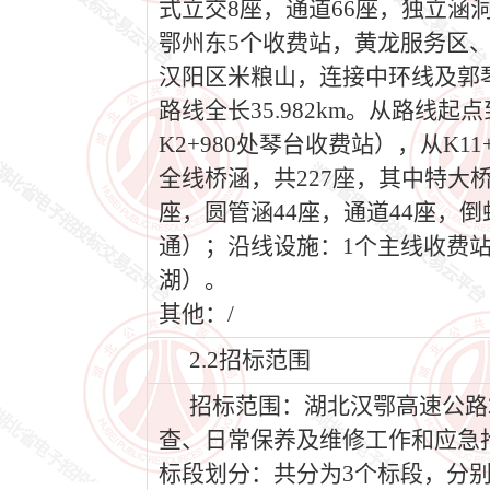
式立交8座，通道66座，独立涵
鄂州东5个收费站，黄龙服务区、
汉阳区米粮山，连接中环线及郭琴路，
路线全长35.982km。从路线起
K2+980处琴台收费站），从K1
全线桥涵，共227座，其中特大桥1座
座，圆管涵44座，通道44座，
通）；沿线设施：1个主线收费站
湖）。
其他：/
2.2招标范围
招标范围：湖北汉鄂高速公路2
查、日常保养及维修工作和应急
标段划分：共分为3个标段，分别是