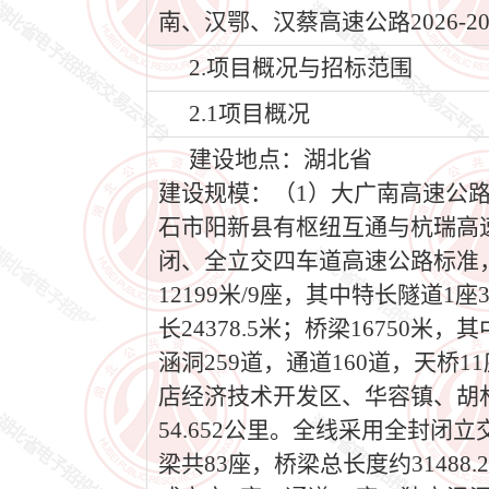
南、汉鄂、汉蔡高速公路2026-
2.项目概况与招标范围
2.1项目概况
建设地点：湖北省
建设规模：（1）大广南高速公
石市阳新县有枢纽互通与杭瑞高速
闭、全立交四车道高速公路标准，主
12199米/9座，其中特长隧道1
长24378.5米；桥梁16750米，
涵洞259道，通道160道，天桥1
店经济技术开发区、华容镇、胡
54.652公里。全线采用全封
梁共83座，桥梁总长度约3148