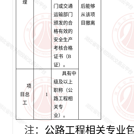
理
门或交通
后能够
运输部门
从该项
颁发的合
目撤离
格有效的
安全生产
考核合格
证书（B
证）。
具有中
级及以上
项
职称（公
目总
1
路工程相
工
关专
业）。
注：
公路工程相关专业