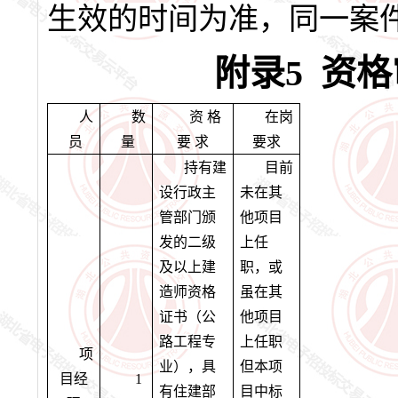
生效的时间为准，同一案
附录5
资格
人
数
资 格
在岗
员
量
要 求
要求
持有建
目前
设行政主
未在其
管部门颁
他项目
发的二级
上任
及以上建
职，或
造师资格
虽在其
证书（公
他项目
路工程专
上任职
项
业），具
但本项
目经
1
有住建部
目中标