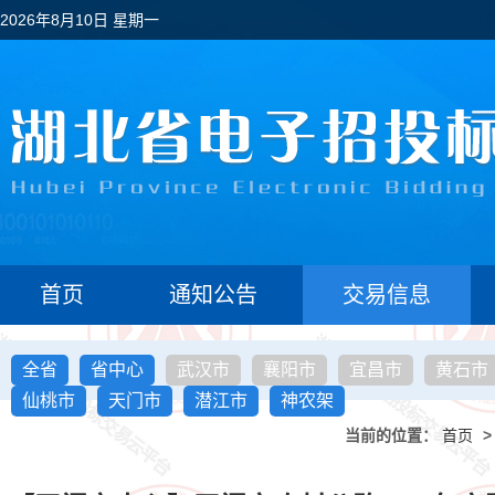
2026年8月10日 星期一
首页
通知公告
交易信息
全省
省中心
武汉市
襄阳市
宜昌市
黄石市
仙桃市
天门市
潜江市
神农架
当前的位置：
首页