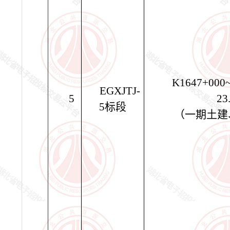
K1647+000
EGXJTJ-
5
23
5
标段
（一期土建