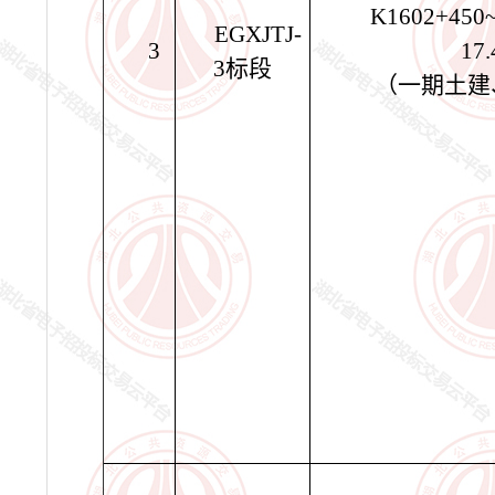
K1602+450
EGXJTJ-
3
17
3
标段
（一期土建