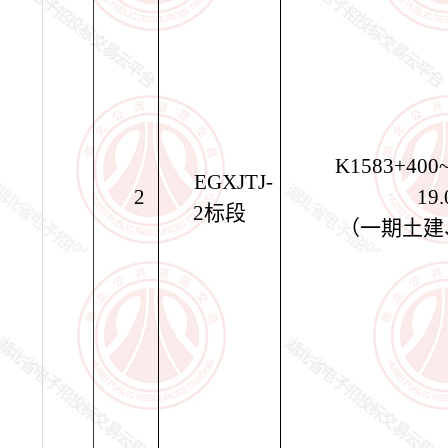
K1583+400
EGXJTJ-
2
19
2
标段
（一期土建