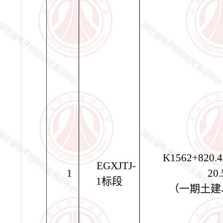
K1562+820.
EGXJTJ-
1
20
1
标段
（一期土建