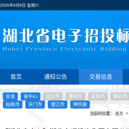
2026年8月8日 星期六
首页
通知公告
交易信息
全省
省中心
武汉市
襄阳市
宜昌市
黄石市
仙桃市
天门市
潜江市
神农架
当前的位置：
首页