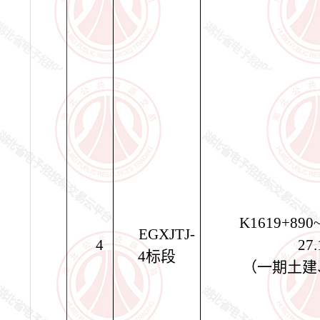
K1619+890
EGXJTJ-
4
27
4
标段
（一期土建