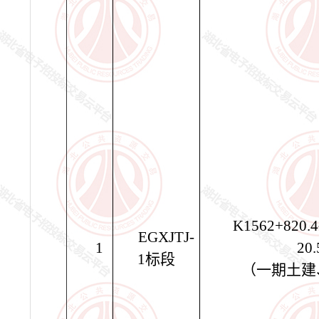
K1562+820.
EGXJTJ-
1
20
1
标段
（一期土建