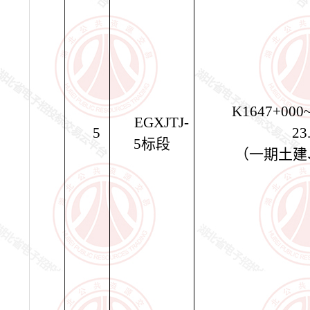
K1647+000
EGXJTJ-
5
23
5
标段
（一期土建