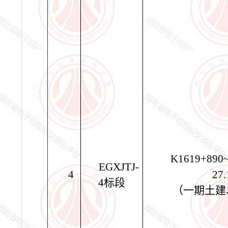
K1619+890
EGXJTJ-
4
27
4
标段
（一期土建