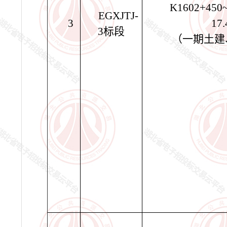
K1602+450
EGXJTJ-
3
17
3
标段
（一期土建