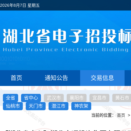
2026年8月7日 星期五
首页
通知公告
交易信息
全省
省中心
武汉市
襄阳市
宜昌市
黄石市
仙桃市
天门市
潜江市
神农架
当前的位置：
首页