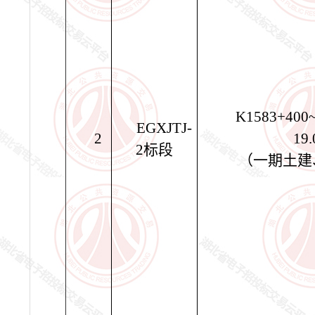
K1583+400
EGXJTJ-
2
19
2
标段
（一期土建