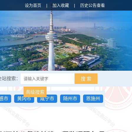
设为首页
|
加入收藏
|
历史公告查看
全站搜索：
搜 索
高级搜索
感市
黄冈市
咸宁市
随州市
恩施州