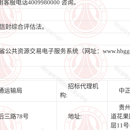
电话4009980000 咨询。
信封综合评估法。
资源交易电子服务系统（网址：www.hbggzyf
招标代理机
通运输局
中
构:
贵
后三路78号
地址:
道花果
层11号