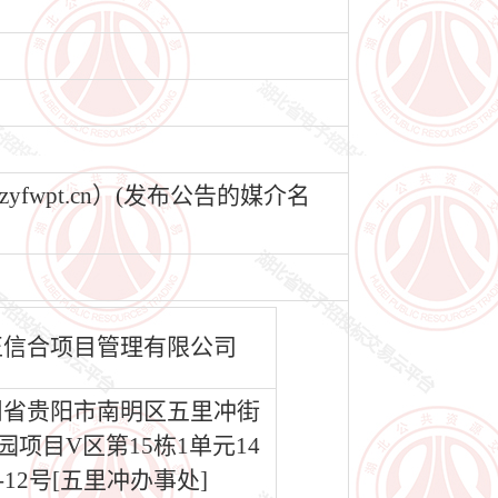
wpt.cn）(发布公告的媒介名
正信合项目管理有限公司
州省贵阳市南明区五里冲街
园项目V区第15栋1单元14
-12号[五里冲办事处]