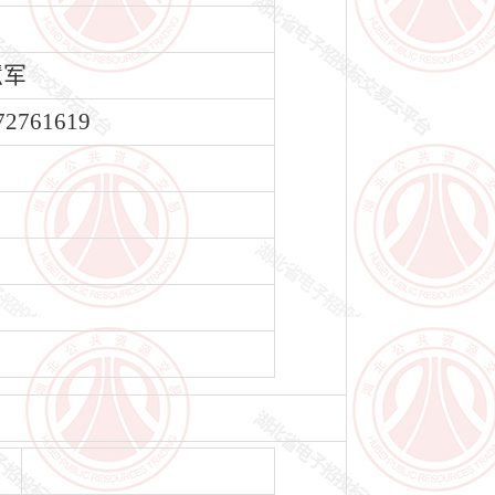
慧军
72761619