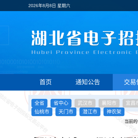
2026年8月8日 星期六
首页
通知公告
交易
全省
省中心
武汉市
襄阳市
宜昌
仙桃市
天门市
潜江市
神农架
当前的