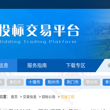
信息
服务指南
下载专区
市
黄石市
十堰市
荆州市
荆门市
鄂州市
孝
位置：
首页
>
交易信息
>
招标公告
>
交通工程