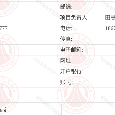
邮编:
项目负责人:
田
777
电话:
186
传真:
电子邮箱:
网址:
开户银行:
账 号:
输局