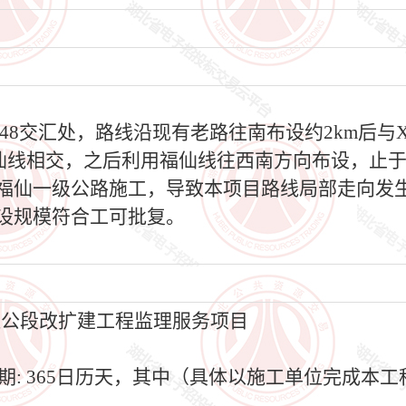
348交汇处，路线沿现有老路往南布设约2km后与X
福仙线相交，之后利用福仙线往西南方向布设，止
m，因福仙一级公路施工，导致本项目路线局部走向
和建设规模符合工可批复。
杜公段改扩建工程监理服务项目
期: 365日历天，其中（具体以施工单位完成本