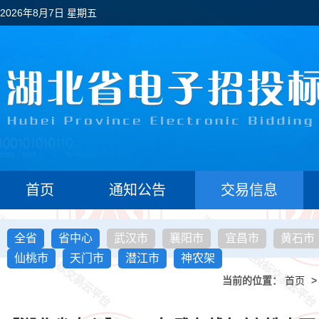
2026年8月7日 星期五
首页
通知公告
交易信息
全省
省中心
武汉市
襄阳市
宜昌市
黄石市
仙桃市
天门市
潜江市
神农架
当前的位置：
首页