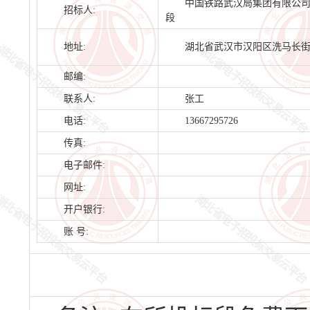
中国铁路武汉局集团有限公
招标人:
段
地址:
湖北省武汉市汉阳区洗马长
邮编:
联系人:
张工
电话:
13667295726
传真:
电子邮件:
网址:
开户银行:
账 号: