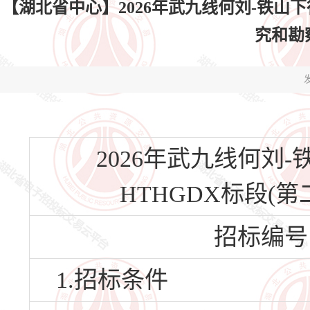
【湖北省中心】2026年武九线何刘-铁山下行K
究和勘
发
2026年武九线何刘-铁
HTHGDX标段(
招标编号：H
1.招标条件