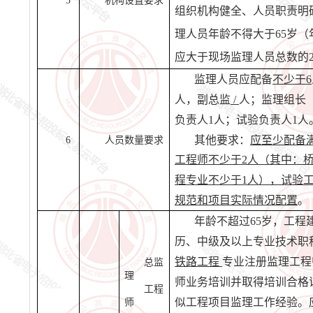
5
机构设置要求
组织机构健全、人员职责明
理人员年龄不得大于65岁（
应大于现场监理人员总数的2
监理人员应配备
不少于
6
人，副总监
/
人；监理组长
负责人
1人；试验负
责人
1人
其他要求：
应至少配备
6
人员数量要求
工程师不少于
2
人
（其中：
程专业
不少于
1
人
）
，试验
规范和项目实际情况配置
。
年龄不超过
65岁，工
历、中级及以上专业技术职
铁路工程
专业注册监理工程
总监
理
师业务培训并取得培训合格
工程
似工程项目监理工作经验。
师