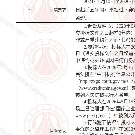
2021年6月10日至2026
日起前五年内）
承担过下穿
3
业绩要求
监理
。
1.诉讼及仲裁：
2023年
交投标文件之日起前
3年内
罪或严重违约行为而引起的
2.履约情况：投标人在
2
日
（递交投标文件之日起前
中违约或被逐或因任何自身
3.投标人在
2026年5月1
民法院在
“中国执行信息公开
（http://zxgk.court.gov
（www.creditchina.go
被列入失信被执行人名单。
4.投标人在
2026年5月1
场监督管理部门在
“国家企
www.gsxt.gov.cn）
5.行贿犯罪情况：投标
委派的总监理工程师在
202
4
信誉要求