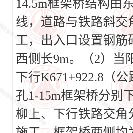
14.5m框架桥结构
线，道路与铁路斜交角
工，出入口设置钢筋砼
西侧长9m。（2）
下行K671+922.8（
孔1-15m框架桥分
柳上、下行铁路交角分
施工，框架桥两侧均为