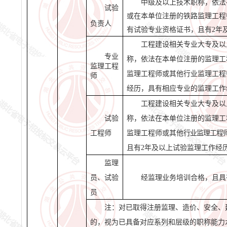
中级
及以上
技术职称，
依法
试验
或在本单位注册的铁路监理工程
负责人
有试验专业资格证书，且有
2
年
工程建设相关专业
大专
及以
专业
称，依法在本单位注册的监理工
监理工程
监理工程师或其他行业监理工程
师
经历，具有相应专业的监理工作
工程建设相关专业
大专
及以
试验
称，
依法在本单位注册的监理工
工程师
监理工程师或其他
行业监理工程
且有
2
年及以上试验监理工作经
监理
员、试验
经监理业务培训合格，且具
员
注：对已取得注册监理、造价、安全、
的，视为已具备对应系列和层级的职称能力