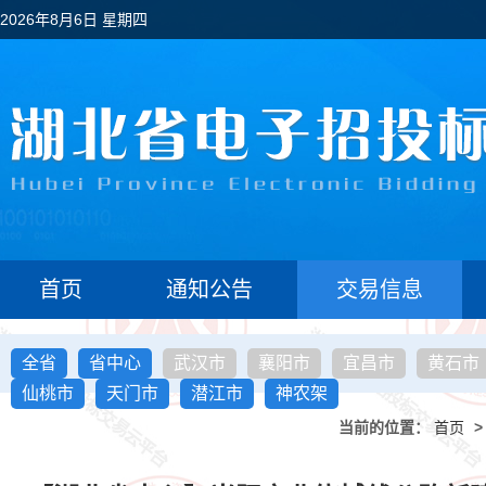
2026年8月6日 星期四
首页
通知公告
交易信息
全省
省中心
武汉市
襄阳市
宜昌市
黄石市
仙桃市
天门市
潜江市
神农架
当前的位置：
首页