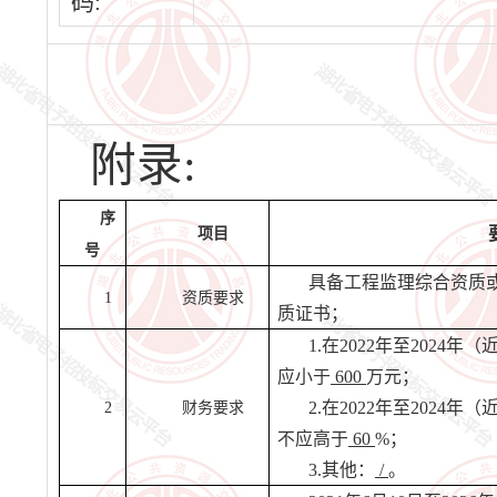
码:
附录:
序
项目
号
具备工程监理综合资质
1
资质要求
质证书
；
1.在2022年至2024
应小于
600
万元；
2.在2022年至2024
2
财务要求
不应高于
60
%；
3.其他：
/
。