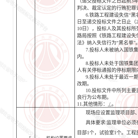
（递交投标文件之日起前
3
判决、裁定认定的行贿犯罪
6.铁路工程建设失信“
日至递交投标文件之日止（
10日
），投标人及其投标所
路局按照《铁路工程建设失
法》纳入失信行为
“黑名单”
7.投标人未被纳入国铁
内。
8.投标人未处于国铁集
人有关停标通报的停标期限
9.投标人未处于最近一
改期。
10.投标文件中所列主
良行为公布期。
11.其他情形：
/
。
现场应设置监理项目部
具体要求
:监理单位必
目部1个，试验室1个。工