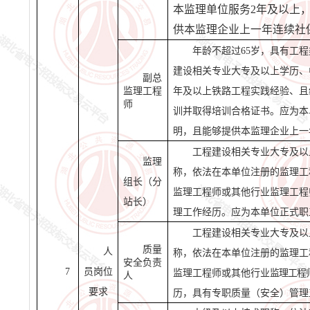
本监理单位服务2年及以上
供本监理企业上一年连续社
年龄不超过
65岁，具有工
建设相关专业大专及以上学历、
副总
监理工程
年及以上铁路工程实践经验、且
师
训并取得培训合格证书。应为本
明，且能够提供本监理企业上一
工程建设相关专业
大专
及以
监理
称，
依法在本单位注册的监理工
组长（分
监理工程师或其他行业监理工程
站长）
理工作经历。应为本单位正式职
工程建设相关专业
大专
及以
质量
人
称，
依法在本单位注册的监理工
安全负责
7
员岗位
监理工程师或其他行业
监理工程
人
要求
历，具有专职质量（安全）管理