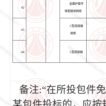
金属护套环
42
保型接地铜缆
C型连接器
43
铜质
44
L型连接器
备注:“在所投包件
某包件投标的，应按