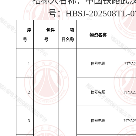
招标人名称：中国铁路武
号
：
HBSJ-202508TL-0
序
包件
项
物资名称
号
号
目名称
1
信号电缆
PTYA2
2
信号电缆
PTYA2
3
信号电缆
PTYA2