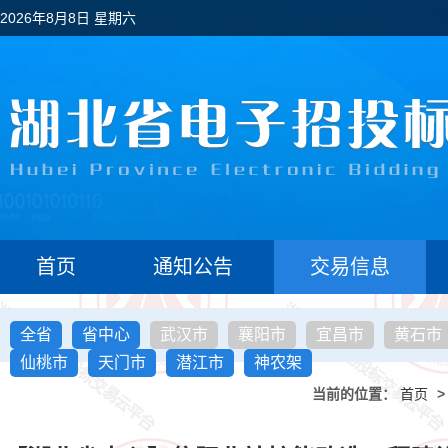
2026年8月8日 星期六
首页
通知公告
交易信息
全省
省中心
武汉市
襄阳市
宜昌市
黄石市
仙桃市
天门市
潜江市
神农架
当前的位置：
首页