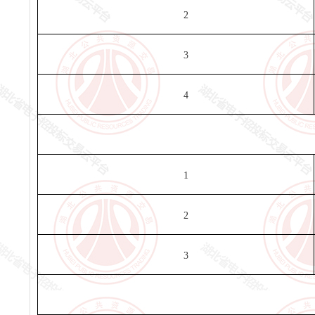
2
3
4
1
2
3