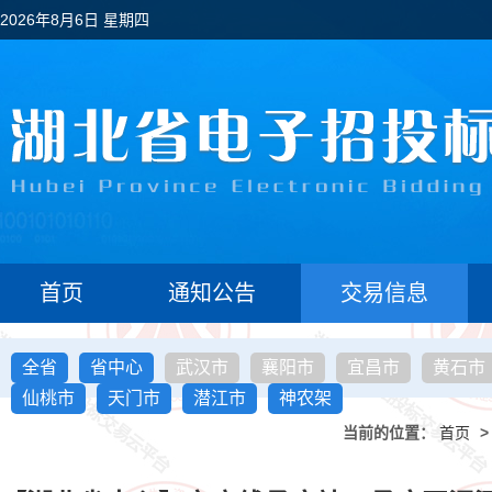
2026年8月6日 星期四
首页
通知公告
交易信息
全省
省中心
武汉市
襄阳市
宜昌市
黄石市
仙桃市
天门市
潜江市
神农架
当前的位置：
首页