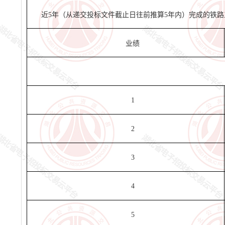
近
5
年（从递交投标文件截止日往前推算
5
年内）
完成的
铁路
业绩
1
2
3
4
5