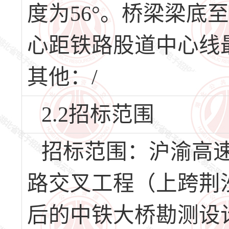
度为56°。桥梁梁底
心距铁路股道中心线最
其他：/
2.2招标范围
招标范围：沪渝高
路交叉工程（上跨荆
后的中铁大桥勘测设计