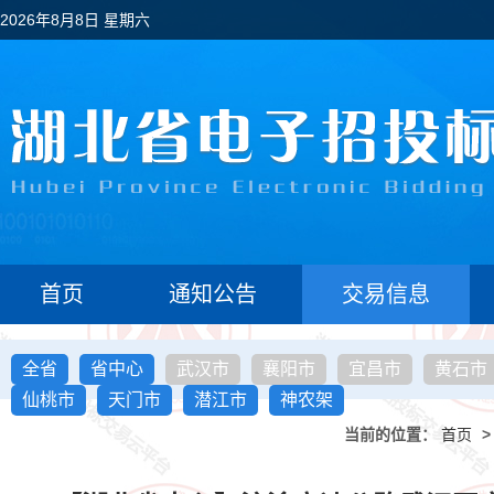
2026年8月8日 星期六
首页
通知公告
交易信息
全省
省中心
武汉市
襄阳市
宜昌市
黄石市
仙桃市
天门市
潜江市
神农架
当前的位置：
首页