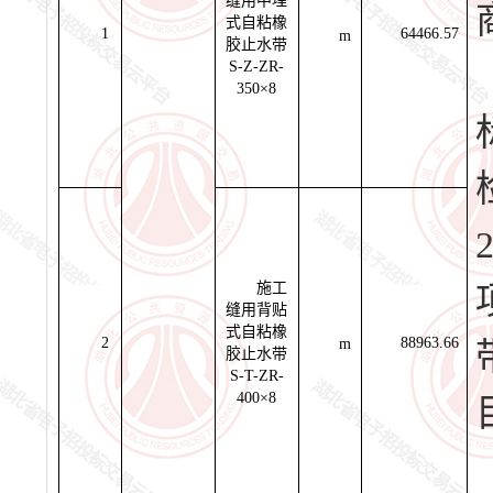
缝用中埋
式自粘橡
1
64466.57
m
胶止水带
S-Z-ZR-
350×8
施工
缝用背贴
式自粘橡
2
88963.66
m
胶止水带
S-T-ZR-
400×8