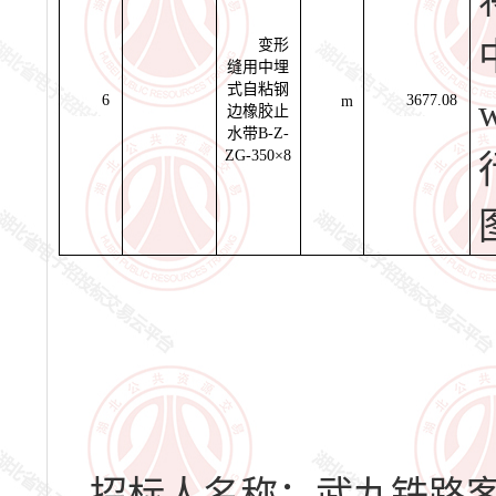
变形
缝用中埋
式自粘钢
6
3677.08
m
边橡胶止
水带B-Z-
ZG-350×8
招标人名称：
武九铁路