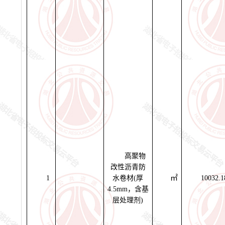
高聚物
改性沥青防
㎡
1
水卷材(厚
10032.1
4.5mm，含基
层处理剂)