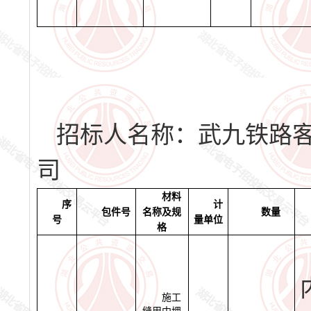
招标人名称：
武九铁路
司
招标编
材料
序
计
包件号
名称及规
数量
号
量单位
格
施工