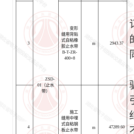
变形
缝用背贴
式自粘橡
3
2943.37
m
胶止水带
B-T-ZR-
400×8
ZSD-
01（止水
带）
施工
缝用中埋
式自粘钢
4
47289.60
m
板止水带