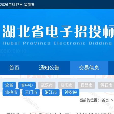
2026年8月7日 星期五
首页
通知公告
交易信息
全省
省中心
武汉市
襄阳市
宜昌市
黄石市
仙桃市
天门市
潜江市
神农架
当前的位置：
首页