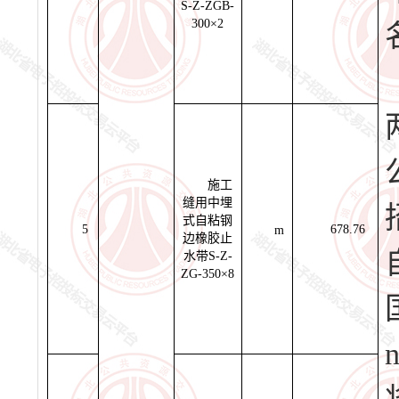
S-Z-ZGB-
300×2
施工
缝用中埋
式自粘钢
5
678.76
m
边橡胶止
水带S-Z-
ZG-350×8