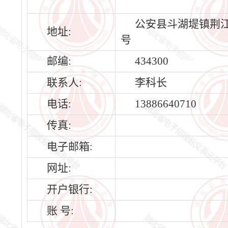
公安县斗湖堤镇荆江
地址:
号
邮编:
434300
联系人:
李科长
电话:
13886640710
传真:
电子邮箱:
网址:
开户银行:
账 号: