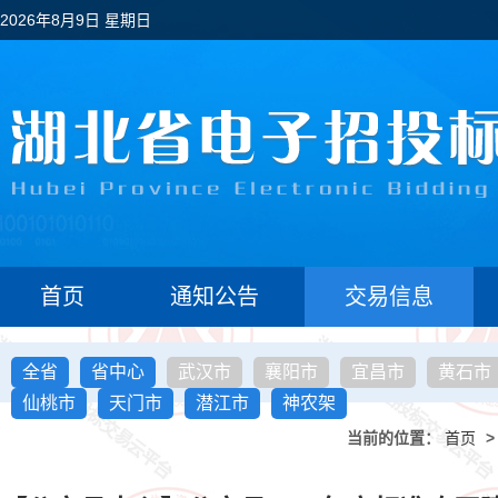
2026年8月9日 星期日
首页
通知公告
交易信息
全省
省中心
武汉市
襄阳市
宜昌市
黄石市
仙桃市
天门市
潜江市
神农架
当前的位置：
首页