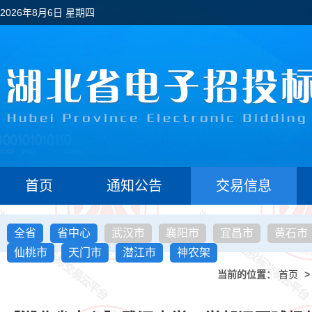
2026年8月6日 星期四
首页
通知公告
交易信息
全省
省中心
武汉市
襄阳市
宜昌市
黄石市
仙桃市
天门市
潜江市
神农架
当前的位置：
首页