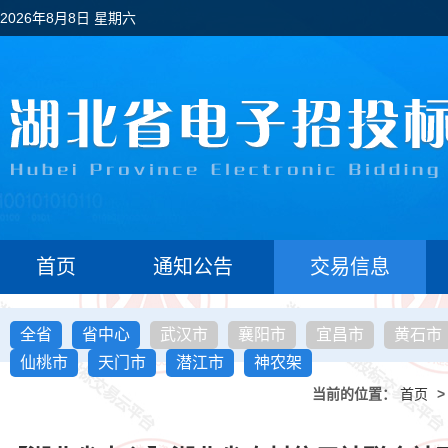
2026年8月8日 星期六
首页
通知公告
交易信息
全省
省中心
武汉市
襄阳市
宜昌市
黄石市
仙桃市
天门市
潜江市
神农架
当前的位置：
首页